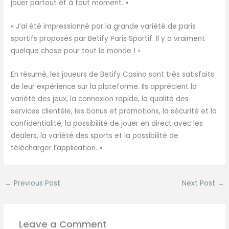
jouer partout et à tout moment. »
« J’ai été impressionné par la grande variété de paris
sportifs proposés par Betify Paris Sportif. Il y a vraiment
quelque chose pour tout le monde ! »
En résumé, les joueurs de Betify Casino sont très satisfaits
de leur expérience sur la plateforme. Ils apprécient la
variété des jeux, la connexion rapide, la qualité des
services clientèle, les bonus et promotions, la sécurité et la
confidentialité, la possibilité de jouer en direct avec les
dealers, la variété des sports et la possibilité de
télécharger l’application. »
←
Previous Post
Next Post
→
Leave a Comment