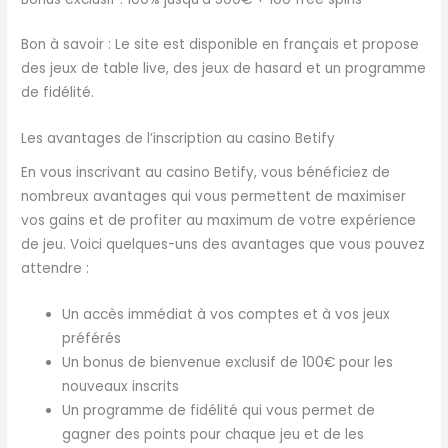
Bon à savoir : Le site est disponible en français et propose
des jeux de table live, des jeux de hasard et un programme
de fidélité.
Les avantages de l’inscription au casino Betify
En vous inscrivant au casino Betify, vous bénéficiez de
nombreux avantages qui vous permettent de maximiser
vos gains et de profiter au maximum de votre expérience
de jeu. Voici quelques-uns des avantages que vous pouvez
attendre :
Un accès immédiat à vos comptes et à vos jeux
préférés
Un bonus de bienvenue exclusif de 100€ pour les
nouveaux inscrits
Un programme de fidélité qui vous permet de
gagner des points pour chaque jeu et de les