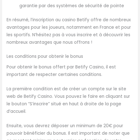
garantie par des systèmes de sécurité de pointe
En résumé, l’inscription au casino Betify offre de nombreux
avantages pour les joueurs, notamment en France et pour
les sportifs. N’hésitez pas à vous inscrire et à découvrir les
nombreux avantages que nous offrons !
Les conditions pour obtenir le bonus
Pour obtenir le bonus offert par Betify Casino, il est
important de respecter certaines conditions.
La première condition est de créer un compte sur le site
web de Betify Casino. Vous pouvez le faire en cliquant sur
le bouton “S’inscrire” situé en haut à droite de la page
d’accueil.
Ensuite, vous devrez déposer un minimum de 20€ pour
pouvoir bénéficier du bonus. Il est important de noter que