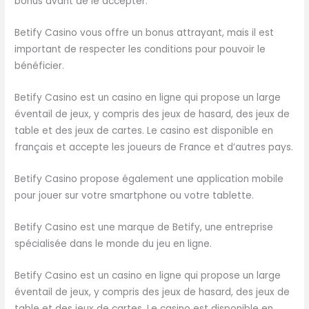
bonus avant de le accepter.
Betify Casino vous offre un bonus attrayant, mais il est
important de respecter les conditions pour pouvoir le
bénéficier.
Betify Casino est un casino en ligne qui propose un large
éventail de jeux, y compris des jeux de hasard, des jeux de
table et des jeux de cartes. Le casino est disponible en
français et accepte les joueurs de France et d’autres pays.
Betify Casino propose également une application mobile
pour jouer sur votre smartphone ou votre tablette.
Betify Casino est une marque de Betify, une entreprise
spécialisée dans le monde du jeu en ligne.
Betify Casino est un casino en ligne qui propose un large
éventail de jeux, y compris des jeux de hasard, des jeux de
table et des jeux de cartes. Le casino est disponible en