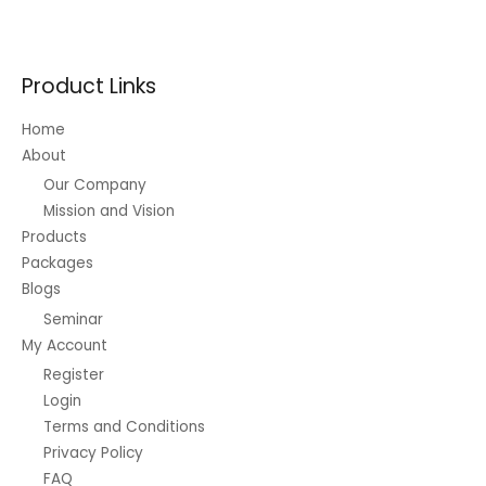
Product Links
Home
About
Our Company
Mission and Vision
Products
Packages
Blogs
Seminar
My Account
Register
Login
Terms and Conditions
Privacy Policy
FAQ