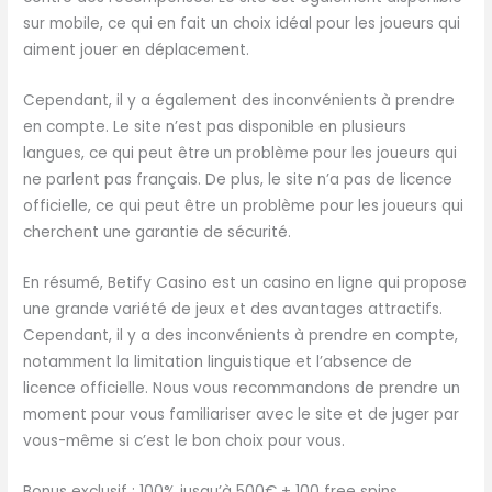
sur mobile, ce qui en fait un choix idéal pour les joueurs qui
aiment jouer en déplacement.
Cependant, il y a également des inconvénients à prendre
en compte. Le site n’est pas disponible en plusieurs
langues, ce qui peut être un problème pour les joueurs qui
ne parlent pas français. De plus, le site n’a pas de licence
officielle, ce qui peut être un problème pour les joueurs qui
cherchent une garantie de sécurité.
En résumé, Betify Casino est un casino en ligne qui propose
une grande variété de jeux et des avantages attractifs.
Cependant, il y a des inconvénients à prendre en compte,
notamment la limitation linguistique et l’absence de
licence officielle. Nous vous recommandons de prendre un
moment pour vous familiariser avec le site et de juger par
vous-même si c’est le bon choix pour vous.
Bonus exclusif : 100% jusqu’à 500€ + 100 free spins