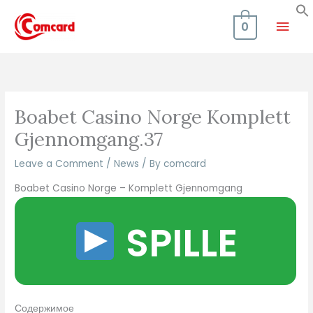
Skip
Mai
to
0
content
Men
Boabet Casino Norge Komplett
Gjennomgang.37
Leave a Comment
/
News
/ By
comcard
Boabet Casino Norge – Komplett Gjennomgang
SPILLE
Содержимое