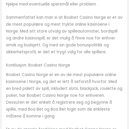
hjelpe med eventuelle spørsmål eller problem.
Sammenfattet kan man si at Boabet Casino Norge er et av
de mest populære og mest trykte online kasinoene i
Norge. Med sitt store utvalg av spilleautomater, bordspill
og andre kasinospill, er det mulig å finne noe for enhver
smak og budsjett. Og med sin gode bonuspolitikk og
sikkerhetsprofil, er det et trygt valg for alle spillere.
Konklusjon: Boabet Casino Norge
Boabet Casino Norge er en av de mest populære online
kasinoene i Norge, og det er lett å seforstå hvorfor. Med
en bred palett av spill, inkludert slots, blackjack, roulette og
poker, har Boabet Casino Norge noe for enhveren.
Dessuten er det enkelt å registrere seg og begynne å
spille, med Boa Bet og Boa Bet login som de enkleste
måtene å komme i gang.