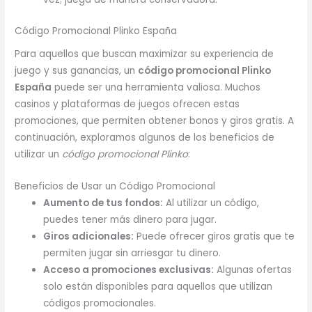
Código Promocional Plinko España
Para aquellos que buscan maximizar su experiencia de
juego y sus ganancias, un
código promocional Plinko
España
puede ser una herramienta valiosa. Muchos
casinos y plataformas de juegos ofrecen estas
promociones, que permiten obtener bonos y giros gratis. A
continuación, exploramos algunos de los beneficios de
utilizar un
código promocional Plinko
:
Beneficios de Usar un Código Promocional
Aumento de tus fondos:
Al utilizar un código,
puedes tener más dinero para jugar.
Giros adicionales:
Puede ofrecer giros gratis que te
permiten jugar sin arriesgar tu dinero.
Acceso a promociones exclusivas:
Algunas ofertas
solo están disponibles para aquellos que utilizan
códigos promocionales.