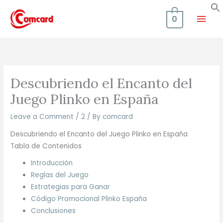
Skip
Mai
to
0
content
Men
Descubriendo el Encanto del
Juego Plinko en España
Leave a Comment
/
2
/ By
comcard
Descubriendo el Encanto del Juego Plinko en España
Tabla de Contenidos
Introducción
Reglas del Juego
Estrategias para Ganar
Código Promocional Plinko España
Conclusiones