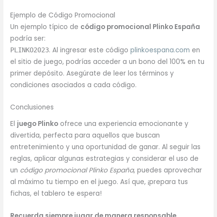
Ejemplo de Código Promocional
Un ejemplo típico de
código promocional Plinko España
podría ser:
. Al ingresar este código
plinkoespana.com
en
PLINKO2023
el sitio de juego, podrías acceder a un bono del 100% en tu
primer depósito. Asegúrate de leer los términos y
condiciones asociados a cada código.
Conclusiones
El
juego Plinko
ofrece una experiencia emocionante y
divertida, perfecta para aquellos que buscan
entretenimiento y una oportunidad de ganar. Al seguir las
reglas, aplicar algunas estrategias y considerar el uso de
un
código promocional Plinko España
, puedes aprovechar
al máximo tu tiempo en el juego. Así que, ¡prepara tus
fichas, el tablero te espera!
Recuerda siempre jugar de manera responsable.