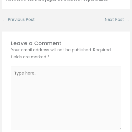
←
Previous Post
Next Post
→
Leave a Comment
Your email address will not be published.
Required
fields are marked
*
Type
here..