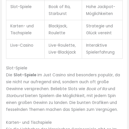
Slot-Spiele
Book of Ra,
Hohe Jackpot-
Starburst
Möglichkeiten
Karten- und
Blackjack,
Strategie und
Tischspiele
Roulette
Glück vereint
Live-Casino
Live-Roulette,
Interaktive
Live-Blackjack
Spielerfahrung
Slot-Spiele
Die
Slot-Spiele
im Just Casino sind besonders populär, da
sie nicht nur aufregend sind, sondern auch oft große
Gewinne versprechen. Beliebte Slots wie
Book of Ra
und
Starburst
bieten Spielern die Möglichkeit, mit jedem Spin
einen großen Gewinn zu landen. Die bunten Grafiken und
fesselnden Themen machen das Spielen zum Vergnügen.
Karten- und Tischspiele