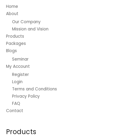
Home
About
Our Company
Mission and Vision
Products
Packages
Blogs
Seminar
My Account
Register
Login
Terms and Conditions
Privacy Policy
FAQ
Contact
Products