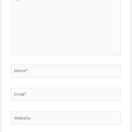
here..
Name*
Email*
Website