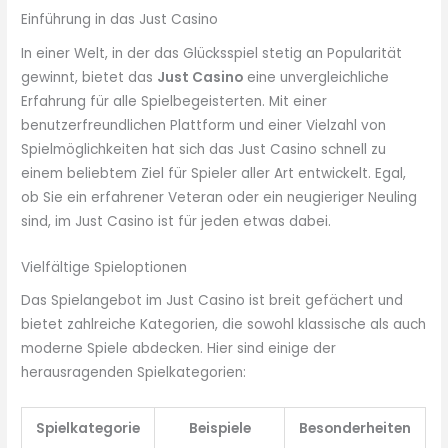
Einführung in das Just Casino
In einer Welt, in der das Glücksspiel stetig an Popularität
gewinnt, bietet das
Just Casino
eine unvergleichliche
Erfahrung für alle Spielbegeisterten. Mit einer
benutzerfreundlichen Plattform und einer Vielzahl von
Spielmöglichkeiten hat sich das Just Casino schnell zu
einem beliebtem Ziel für Spieler aller Art entwickelt. Egal,
ob Sie ein erfahrener Veteran oder ein neugieriger Neuling
sind, im Just Casino ist für jeden etwas dabei.
Vielfältige Spieloptionen
Das Spielangebot im Just Casino ist breit gefächert und
bietet zahlreiche Kategorien, die sowohl klassische als auch
moderne Spiele abdecken. Hier sind einige der
herausragenden Spielkategorien:
Spielkategorie
Beispiele
Besonderheiten