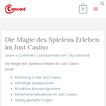
Skip
Mai
to
0
content
Men
Die Magie des Spielens Erleben
im Just Casino
Leave a Comment
/
justcasinode.com
/ By
comcard
Die Magie des Spielens Erleben im Just Casino
Inhalt
Einführung in das Just Casino
Vielfältige Spieloptionen
Attraktive Bonusprogramme
Sicherheitsmaßnahmen im Just Casino
Häufig gestellte Fragen