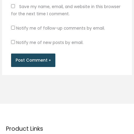
Save my name, email, and website in this browser
for the next time I comment.
Notify me of follow-up comments by email.
Notify me of new posts by email.
Product Links