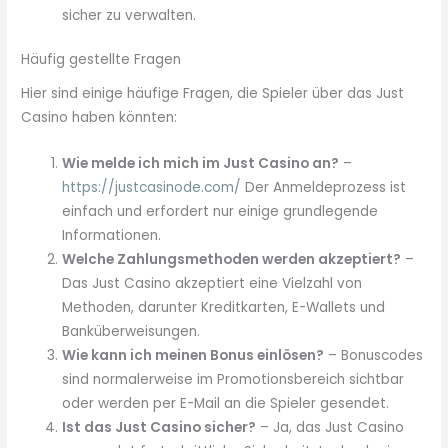
sicher zu verwalten.
Häufig gestellte Fragen
Hier sind einige häufige Fragen, die Spieler über das Just
Casino haben könnten:
Wie melde ich mich im Just Casino an?
–
https://justcasinode.com/
Der Anmeldeprozess ist
einfach und erfordert nur einige grundlegende
Informationen.
Welche Zahlungsmethoden werden akzeptiert?
–
Das Just Casino akzeptiert eine Vielzahl von
Methoden, darunter Kreditkarten, E-Wallets und
Banküberweisungen.
Wie kann ich meinen Bonus einlösen?
– Bonuscodes
sind normalerweise im Promotionsbereich sichtbar
oder werden per E-Mail an die Spieler gesendet.
Ist das Just Casino sicher?
– Ja, das Just Casino