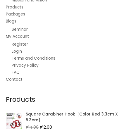
Mission and Vision
Products
Packages
Blogs
Seminar
My Account
Register
Login
Terms and Conditions
Privacy Policy
FAQ
Contact
Products
Square Carabiner Hook（Color Red 3.3cm X
5.3cm)
Original
Current
₱
14.00
₱
12.00