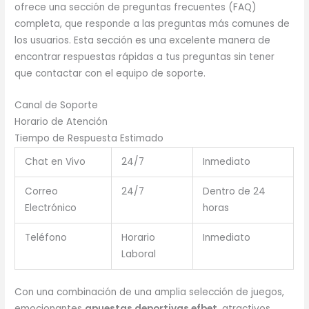
ofrece una sección de preguntas frecuentes (FAQ)
completa, que responde a las preguntas más comunes de
los usuarios. Esta sección es una excelente manera de
encontrar respuestas rápidas a tus preguntas sin tener
que contactar con el equipo de soporte.
Canal de Soporte
Horario de Atención
Tiempo de Respuesta Estimado
Chat en Vivo
24/7
Inmediato
Correo
24/7
Dentro de 24
Electrónico
horas
Teléfono
Horario
Inmediato
Laboral
Con una combinación de una amplia selección de juegos,
emocionantes
apuestas deportivas efbet
, atractivos