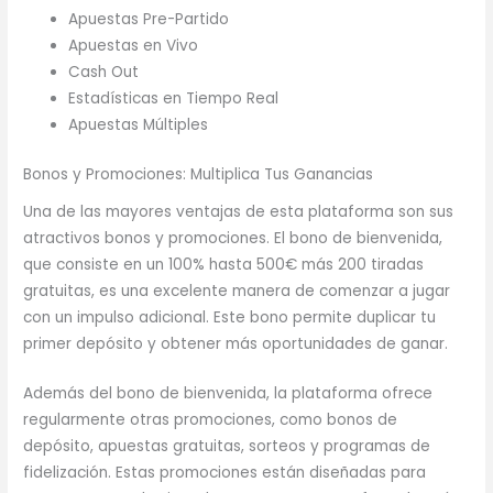
Apuestas Pre-Partido
Apuestas en Vivo
Cash Out
Estadísticas en Tiempo Real
Apuestas Múltiples
Bonos y Promociones: Multiplica Tus Ganancias
Una de las mayores ventajas de esta plataforma son sus
atractivos bonos y promociones. El bono de bienvenida,
que consiste en un 100% hasta 500€ más 200 tiradas
gratuitas, es una excelente manera de comenzar a jugar
con un impulso adicional. Este bono permite duplicar tu
primer depósito y obtener más oportunidades de ganar.
Además del bono de bienvenida, la plataforma ofrece
regularmente otras promociones, como bonos de
depósito, apuestas gratuitas, sorteos y programas de
fidelización. Estas promociones están diseñadas para