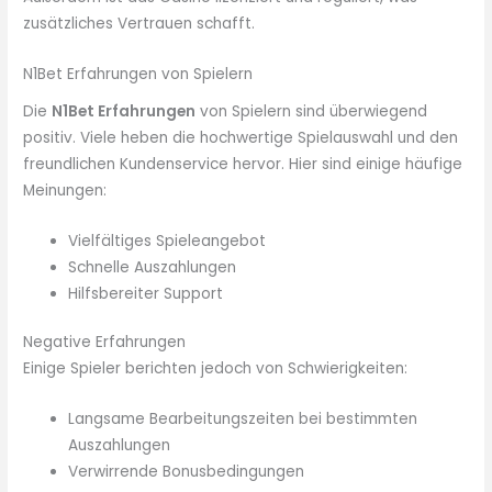
zusätzliches Vertrauen schafft.
N1Bet Erfahrungen von Spielern
Die
N1Bet Erfahrungen
von Spielern sind überwiegend
positiv. Viele heben die hochwertige Spielauswahl und den
freundlichen Kundenservice hervor. Hier sind einige häufige
Meinungen:
Vielfältiges Spieleangebot
Schnelle Auszahlungen
Hilfsbereiter Support
Negative Erfahrungen
Einige Spieler berichten jedoch von Schwierigkeiten:
Langsame Bearbeitungszeiten bei bestimmten
Auszahlungen
Verwirrende Bonusbedingungen