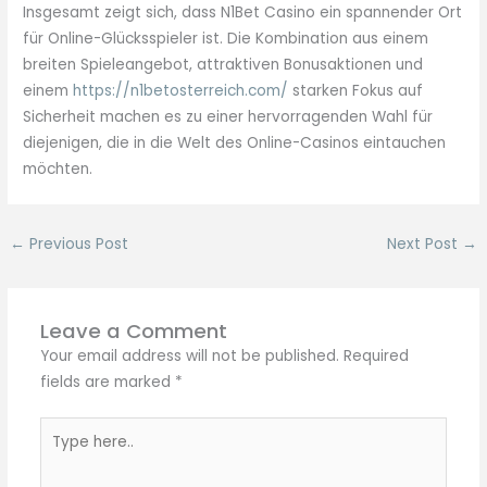
Insgesamt zeigt sich, dass N1Bet Casino ein spannender Ort
für Online-Glücksspieler ist. Die Kombination aus einem
breiten Spieleangebot, attraktiven Bonusaktionen und
einem
https://n1betosterreich.com/
starken Fokus auf
Sicherheit machen es zu einer hervorragenden Wahl für
diejenigen, die in die Welt des Online-Casinos eintauchen
möchten.
←
Previous Post
Next Post
→
Leave a Comment
Your email address will not be published.
Required
fields are marked
*
Type
here..