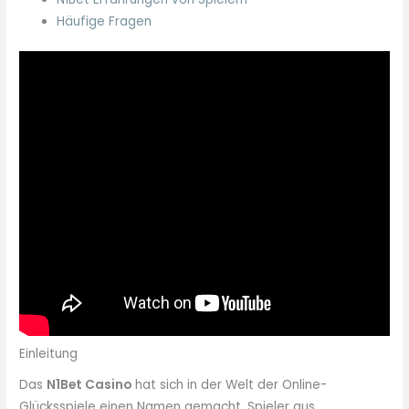
Häufige Fragen
Einleitung
Das
N1Bet Casino
hat sich in der Welt der Online-
Glücksspiele einen Namen gemacht. Spieler aus