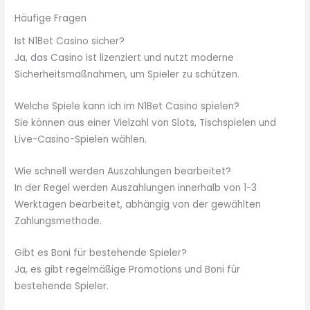
Häufige Fragen
Ist N1Bet Casino sicher?
Ja, das Casino ist lizenziert und nutzt moderne
Sicherheitsmaßnahmen, um Spieler zu schützen.
Welche Spiele kann ich im N1Bet Casino spielen?
Sie können aus einer Vielzahl von Slots, Tischspielen und
Live-Casino-Spielen wählen.
Wie schnell werden Auszahlungen bearbeitet?
In der Regel werden Auszahlungen innerhalb von 1-3
Werktagen bearbeitet, abhängig von der gewählten
Zahlungsmethode.
Gibt es Boni für bestehende Spieler?
Ja, es gibt regelmäßige Promotions und Boni für
bestehende Spieler.