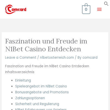
Skip
Mai
to
0
content
Men
Faszination und Freude im
N1Bet Casino Entdecken
Leave a Comment
/
n1betosterreich.com
/ By
comcard
Faszination und Freude im N1Bet Casino Entdecken
Inhaltsverzeichnis
Einleitung
Spieleangebot im N1Bet Casino
Bonusangebote und Promotions
Zahlungsoptionen
Sicherheit und Regulierung
N1Bet Erfahrungen von Spielern