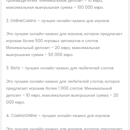
производителей. Минимальный депозит – 10 евро,
максимальная выигрышная сумма – 100 000 евро.
2. OnlineCasino – лучшее онлайн-казино для игроков
Это лучшее онлайн-казино для игроков, которое предлагает
игрокам более 500 игровых автоматов и слотов.
Минимальный депозит – 20 евро, максимальная
выигрышная сумма – 50 000 евро.
3. Slots – лучшее онлайн-казино для любителей слотов
Это лучшее онлайн-казино для любителей слотов, которое
предлагает игрокам более 1 000 слотов. Минимальный
депозит – 10 евро, максимальная выигрышная сумма – 20
000 евро.
4. CasinoOnline – лучшее онлайн-казино для игроков
Это лучшее онлайн-казино для игроков, которое предлагает