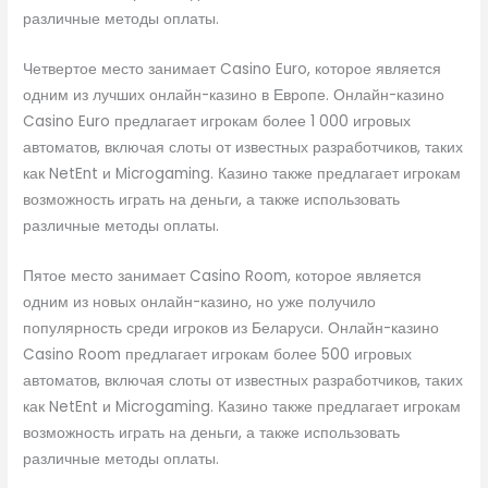
различные методы оплаты.
Четвертое место занимает Casino Euro, которое является
одним из лучших онлайн-казино в Европе. Онлайн-казино
Casino Euro предлагает игрокам более 1 000 игровых
автоматов, включая слоты от известных разработчиков, таких
как NetEnt и Microgaming. Казино также предлагает игрокам
возможность играть на деньги, а также использовать
различные методы оплаты.
Пятое место занимает Casino Room, которое является
одним из новых онлайн-казино, но уже получило
популярность среди игроков из Беларуси. Онлайн-казино
Casino Room предлагает игрокам более 500 игровых
автоматов, включая слоты от известных разработчиков, таких
как NetEnt и Microgaming. Казино также предлагает игрокам
возможность играть на деньги, а также использовать
различные методы оплаты.