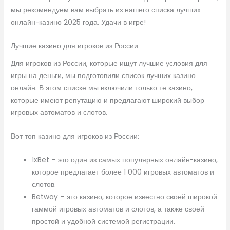
мы рекомендуем вам выбрать из нашего списка лучших
онлайн-казино 2025 года. Удачи в игре!
Лучшие казино для игроков из России
Для игроков из России, которые ищут лучшие условия для
игры на деньги, мы подготовили список лучших казино
онлайн. В этом списке мы включили только те казино,
которые имеют репутацию и предлагают широкий выбор
игровых автоматов и слотов.
Вот топ казино для игроков из России:
1xBet – это один из самых популярных онлайн-казино,
которое предлагает более 1 000 игровых автоматов и
слотов.
Betway – это казино, которое известно своей широкой
гаммой игровых автоматов и слотов, а также своей
простой и удобной системой регистрации.