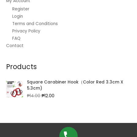
My Account
Register
Login
Terms and Conditions
Privacy Policy
FAQ
Contact
Products
Square Carabiner Hook（Color Red 3.3cm X
5.3cm)
Original
Current
₱
14.00
₱
12.00
price
price
was:
is:
₱14.00.
₱12.00.