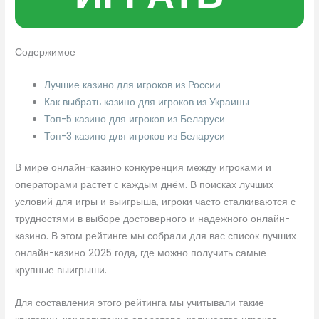
Содержимое
Лучшие казино для игроков из России
Как выбрать казино для игроков из Украины
Топ-5 казино для игроков из Беларуси
Топ-3 казино для игроков из Беларуси
В мире онлайн-казино конкуренция между игроками и
операторами растет с каждым днём. В поисках лучших
условий для игры и выигрыша, игроки часто сталкиваются с
трудностями в выборе достоверного и надежного онлайн-
казино. В этом рейтинге мы собрали для вас список лучших
онлайн-казино 2025 года, где можно получить самые
крупные выигрыши.
Для составления этого рейтинга мы учитывали такие