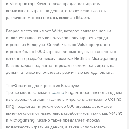
и Microgaming. Казино также предлагает игрокам
возможность играть на деньги, а также использовать
различные методы оплаты, включая Bitcoin.
Второе место занимает Wildz, которое является новым
онлайн-казино, но уже получило популярность среди
игроков из Беларуси. Онлайн-казино Wildz предлагает
игрокам более 1 000 игровых автоматов, включая слоты от
известных разработчиков, таких как NetEnt и Microgaming.
Казино также предлагает игрокам возможность играть на
деньги, а также использовать различные методы оплаты.
Топ-3 казино для игроков из Беларуси
Третье место занимает
casino
King, которое является одним
из старейших онлайн-казино в мире. Онлайн-казино Casino
King предлагает игрокам более 500 игровых автоматов,
включая слоты от известных разработчиков, таких как NetEnt
и Microgaming. Казино также предлагает игрокам
возможность играть на деньги, а также использовать