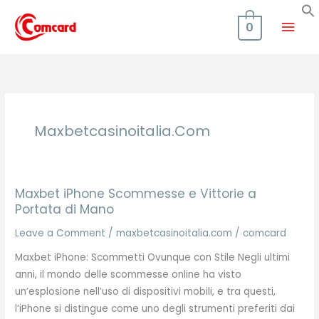
Skip
Mai
to
0
content
Men
Maxbetcasinoitalia.com
Maxbet iPhone Scommesse e Vittorie a
Portata di Mano
Leave a Comment
/
maxbetcasinoitalia.com
/
comcard
Maxbet iPhone: Scommetti Ovunque con Stile Negli ultimi
anni, il mondo delle scommesse online ha visto
un’esplosione nell’uso di dispositivi mobili, e tra questi,
l’iPhone si distingue come uno degli strumenti preferiti dai