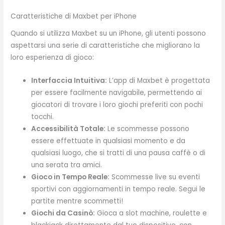
Caratteristiche di Maxbet per iPhone
Quando si utilizza Maxbet su un iPhone, gli utenti possono
aspettarsi una serie di caratteristiche che migliorano la
loro esperienza di gioco:
Interfaccia Intuitiva:
L’app di Maxbet è progettata
per essere facilmente navigabile, permettendo ai
giocatori di trovare i loro giochi preferiti con pochi
tocchi.
Accessibilità Totale:
Le scommesse possono
essere effettuate in qualsiasi momento e da
qualsiasi luogo, che si tratti di una pausa caffè o di
una serata tra amici.
Gioco in Tempo Reale:
Scommesse live su eventi
sportivi con aggiornamenti in tempo reale. Segui le
partite mentre scommetti!
Giochi da Casinò:
Gioca a slot machine, roulette e