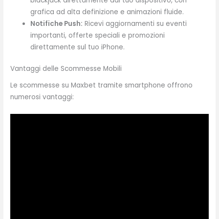
blackjack direttamente dal tuo dispositivo, con
grafica ad alta definizione e animazioni fluide.
Notifiche Push:
Ricevi aggiornamenti su eventi
importanti, offerte speciali e promozioni
direttamente sul tuo iPhone.
Vantaggi delle Scommesse Mobili
Le scommesse su Maxbet tramite smartphone offrono
numerosi vantaggi: