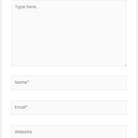
Type
here..
Name*
Email*
Website