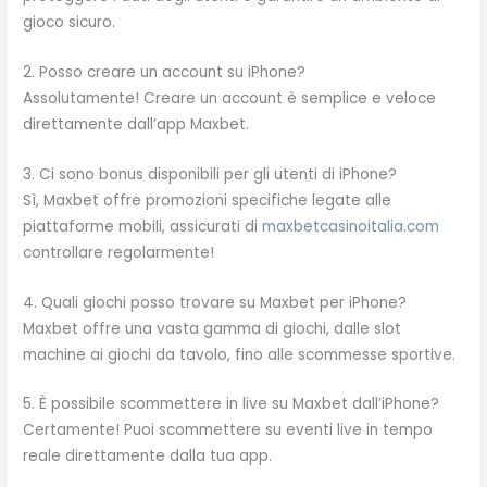
gioco sicuro.
2. Posso creare un account su iPhone?
Assolutamente! Creare un account è semplice e veloce
direttamente dall’app Maxbet.
3. Ci sono bonus disponibili per gli utenti di iPhone?
Sì, Maxbet offre promozioni specifiche legate alle
piattaforme mobili, assicurati di
maxbetcasinoitalia.com
controllare regolarmente!
4. Quali giochi posso trovare su Maxbet per iPhone?
Maxbet offre una vasta gamma di giochi, dalle slot
machine ai giochi da tavolo, fino alle scommesse sportive.
5. È possibile scommettere in live su Maxbet dall’iPhone?
Certamente! Puoi scommettere su eventi live in tempo
reale direttamente dalla tua app.