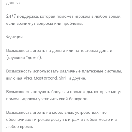
данных.
24/7 поддержка, которая поможет игрокам в любое время,
если возникнут вопросы или проблемы.
Функции:
Возможность играть на деньги или на тестовые деньги
(функция “демо”).
Возможность использовать различные платежные системы,
включая Visa, Mastercard, Skrill и другие.
Возможность получать бонусы и промокоды, которые могут
помочь игрокам увеличить свой банкролл.
Возможность играть на мобильных устройствах, что
обеспечивает игрокам доступ к играм в любом месте и в
любое время.