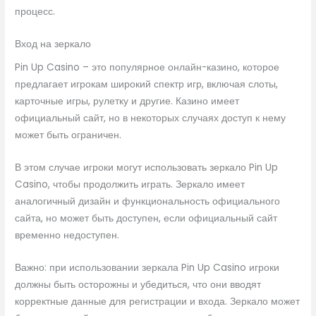
процесс.
Вход на зеркало
Pin Up Casino – это популярное онлайн-казино, которое
предлагает игрокам широкий спектр игр, включая слоты,
карточные игры, рулетку и другие. Казино имеет
официальный сайт, но в некоторых случаях доступ к нему
может быть ограничен.
В этом случае игроки могут использовать зеркало Pin Up
Casino, чтобы продолжить играть. Зеркало имеет
аналогичный дизайн и функциональность официального
сайта, но может быть доступен, если официальный сайт
временно недоступен.
Важно: при использовании зеркала Pin Up Casino игроки
должны быть осторожны и убедиться, что они вводят
корректные данные для регистрации и входа. Зеркало может