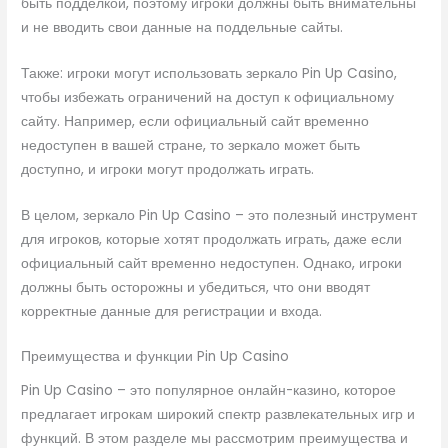
быть подделкой, поэтому игроки должны быть внимательны
и не вводить свои данные на поддельные сайты.
Также: игроки могут использовать зеркало Pin Up Casino,
чтобы избежать ограничений на доступ к официальному
сайту. Например, если официальный сайт временно
недоступен в вашей стране, то зеркало может быть
доступно, и игроки могут продолжать играть.
В целом, зеркало Pin Up Casino – это полезный инструмент
для игроков, которые хотят продолжать играть, даже если
официальный сайт временно недоступен. Однако, игроки
должны быть осторожны и убедиться, что они вводят
корректные данные для регистрации и входа.
Преимущества и функции Pin Up Casino
Pin Up Casino – это популярное онлайн-казино, которое
предлагает игрокам широкий спектр развлекательных игр и
функций. В этом разделе мы рассмотрим преимущества и