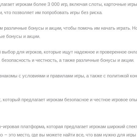
гает игрокам более 3 000 игр, включая слоты, карточные игры, 
и, что позволяет им попробовать игры без риска.
ам различные бонусы и акции, чтобы помочь им начать играть. 
ые бонусы и акции.
й выбор для игроков, которые ищут надежное и проверенное он
, безопасность и честность, а также различные бонусы и акции.
 знакомы с условиями и правилами игры, а также с политикой к
, который предлагает игрокам безопасное и честное игровое оп
н-игровая платформа, которая предлагает игрокам широкий спе
 – это место, где вы можете найти все, что вам нужно для игры