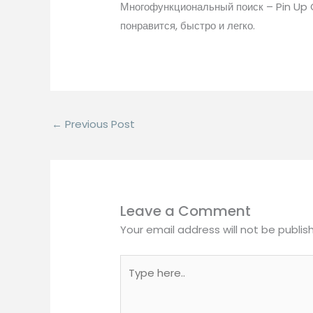
Многофункциональный поиск – Pin Up C
понравится, быстро и легко.
←
Previous Post
Leave a Comment
Your email address will not be publis
Type
here..