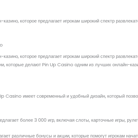
-казино, которое предлагает игрокам широкий спектр развлекат
no
-казино, которое предлагает игрокам широкий спектр развлекат
и, которые делают Pin Up Casino одним из лучших онлайн-кази
Up Casino имеет современный и удобный дизайн, который позво
длагает более 3 000 игр, включая слоты, карточные игры, рулет
гает различные бонусы и акции, которые помогут игрокам начат