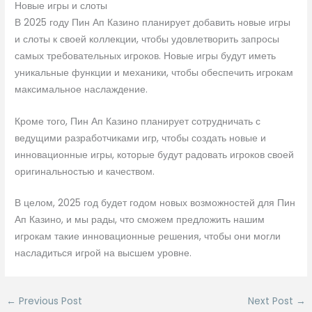
Новые игры и слоты
В 2025 году Пин Ап Казино планирует добавить новые игры
и слоты к своей коллекции, чтобы удовлетворить запросы
самых требовательных игроков. Новые игры будут иметь
уникальные функции и механики, чтобы обеспечить игрокам
максимальное наслаждение.
Кроме того, Пин Ап Казино планирует сотрудничать с
ведущими разработчиками игр, чтобы создать новые и
инновационные игры, которые будут радовать игроков своей
оригинальностью и качеством.
В целом, 2025 год будет годом новых возможностей для Пин
Ап Казино, и мы рады, что сможем предложить нашим
игрокам такие инновационные решения, чтобы они могли
насладиться игрой на высшем уровне.
←
Previous Post
Next Post
→