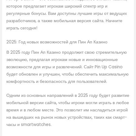
которое предлагает игрокам широкий спектр игр и
регулярные бонусы. Вам доступны лучшие игры от ведущих
разработчиков, а также мобильная версия сайта. Начните
играть сегодня!
2025: Год новых возможностей для Пин Ап Казино
В 2025 году Пин Ап Казино продолжит свою стремительную
эволюцию, предлагая игрокам новые и инновационные
возможности для игры и развлечений. Сайт Pin Up Casino
будет обновлен и улучшен, чтобы обеспечить максимальную
комфортность и безопасность для пользователей.
Одним из основных направлений в 2025 году будет развитие
мобильной версии сайта, чтобы игроки могли играть в любое
время и в любом месте. Это позволит им насладиться игрой
на вышедших на рынок новых устройствах, таких как смарт-
часы и smartwatches.