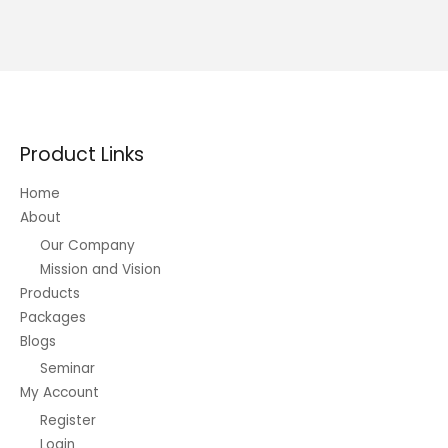
Product Links
Home
About
Our Company
Mission and Vision
Products
Packages
Blogs
Seminar
My Account
Register
Login