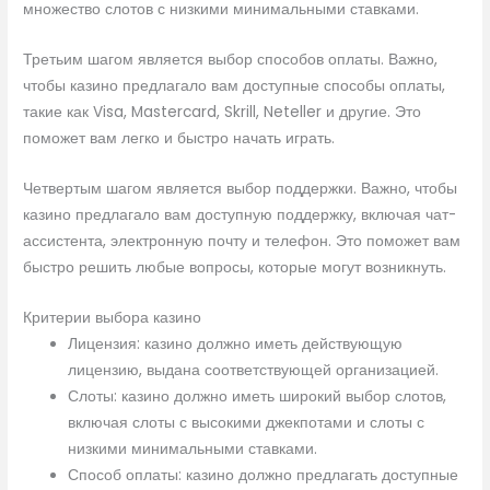
множество слотов с низкими минимальными ставками.
Третьим шагом является выбор способов оплаты. Важно,
чтобы казино предлагало вам доступные способы оплаты,
такие как Visa, Mastercard, Skrill, Neteller и другие. Это
поможет вам легко и быстро начать играть.
Четвертым шагом является выбор поддержки. Важно, чтобы
казино предлагало вам доступную поддержку, включая чат-
ассистента, электронную почту и телефон. Это поможет вам
быстро решить любые вопросы, которые могут возникнуть.
Критерии выбора казино
Лицензия: казино должно иметь действующую
лицензию, выдана соответствующей организацией.
Слоты: казино должно иметь широкий выбор слотов,
включая слоты с высокими джекпотами и слоты с
низкими минимальными ставками.
Способ оплаты: казино должно предлагать доступные