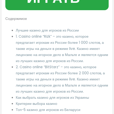
Содержимое
Лучшие казино для игроков из России
1. Casino online “Rizk” – это казино, которое
предлагает игрокам из России более 1 000 слотов, а
также игры на деньги в режиме live. Казино имеет
лицензию на игорное дело в Мальте и является одним
из лучших казино для игроков из России.
2. Casino online “BitStarz” – это казино, которое
предлагает игрокам из России более 2 000 слотов, а
также игры на деньги в режиме live. Казино имеет
лицензию на игорное дело в Мальте и является одним
из лучших казино для игроков из России.
Как выбрать казино для игроков из Украины
Критерии выбора казино
Топ-5 казино для игроков из Беларуси