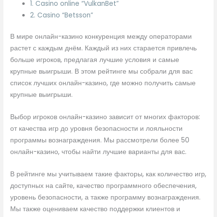
1. Casino online “VulkanBet”
2. Casino “Betsson”
В мире онлайн-казино конкуренция между операторами
растет с каждым днём. Каждый из них старается привлечь
больше игроков, предлагая лучшие условия и самые
крупные выигрыши. В этом рейтинге мы собрали для вас
список лучших онлайн-казино, где можно получить самые
крупные выигрыши.
Выбор игроков онлайн-казино зависит от многих факторов:
от качества игр до уровня безопасности и лояльности
программы вознаграждения. Мы рассмотрели более 50
онлайн-казино, чтобы найти лучшие варианты для вас.
В рейтинге мы учитываем такие факторы, как количество игр,
доступных на сайте, качество программного обеспечения,
уровень безопасности, а также программу вознаграждения.
Мы также оцениваем качество поддержки клиентов и