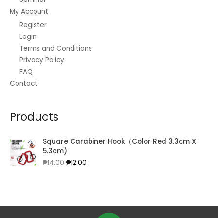
My Account
Register
Login
Terms and Conditions
Privacy Policy
FAQ
Contact
Products
Square Carabiner Hook（Color Red 3.3cm X
5.3cm)
Original
Current
₱
14.00
₱
12.00
price
price
was:
is:
₱14.00.
₱12.00.