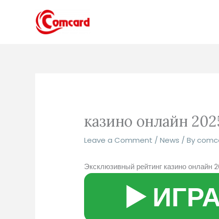
Skip
to
content
казино онлайн 202
Leave a Comment
/
News
/ By
comc
Эксклюзивный рейтинг казино онлайн 
▶️ ИГР