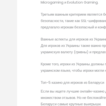
Microgaming и Evolution Gaming.
Третьим важным критерием является бе
безопасности, такие как SSL-шифрован
предлагало игрокам безопасный и кон
Важные аспекты для игроков из Украи
Для игроков из Украины также важно пр
украинскую валюту (гривны) и предлаг
Кроме того, игроки из Украины должны 
украинском языке, чтобы игроки могли 
Топ-5 казино для игроков из Беларуси
Если вы ищете лучшие онлайн-казино д
множеством отзывов. Но не беспокойте
Беларуси самые крупные выигрыши.