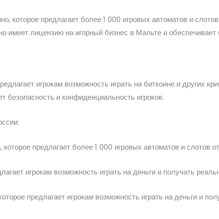
но, которое предлагает более 1 000 игровых автоматов и слотов
но имеет лицензию на игорный бизнес в Мальте и обеспечивает
 предлагает игрокам возможность играть на биткоине и других к
ет безопасность и конфиденциальность игроков.
оссии:
о, которое предлагает более 1 000 игровых автоматов и слотов о
редлагает игрокам возможность играть на деньги и получать реал
 которое предлагает игрокам возможность играть на деньги и п