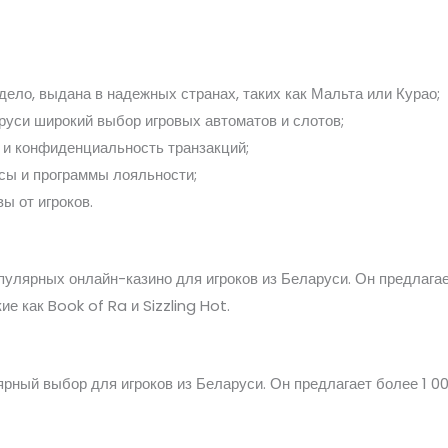
дело, выдана в надежных странах, таких как Мальта или Курао;
руси широкий выбор игровых автоматов и слотов;
 и конфиденциальность транзакций;
сы и программы лояльности;
ы от игроков.
пулярных онлайн-казино для игроков из Беларуси. Он предлага
ие как Book of Ra и Sizzling Hot.
рный выбор для игроков из Беларуси. Он предлагает более 1 00