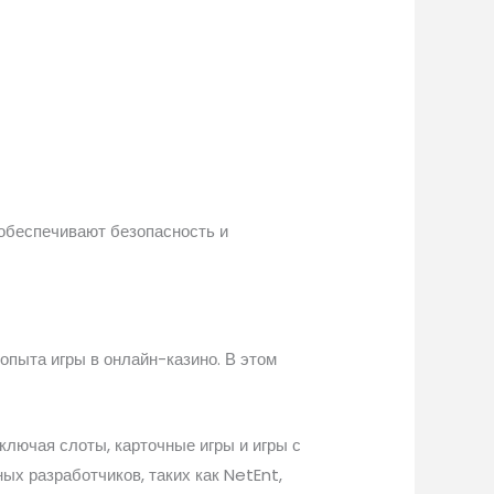
 обеспечивают безопасность и
опыта игры в онлайн-казино. В этом
ключая слоты, карточные игры и игры с
ых разработчиков, таких как NetEnt,