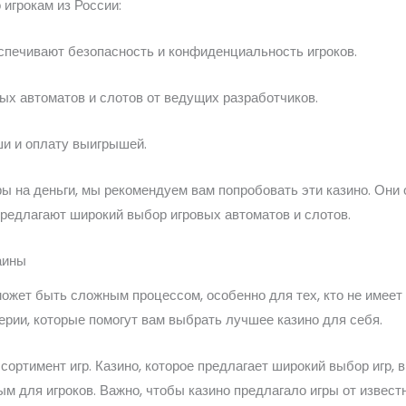
игрокам из России:
спечивают безопасность и конфиденциальность игроков.
ых автоматов и слотов от ведущих разработчиков.
и и оплату выигрышей.
ы на деньги, мы рекомендуем вам попробовать эти казино. Они
предлагают широкий выбор игровых автоматов и слотов.
аины
ожет быть сложным процессом, особенно для тех, кто не имеет 
рии, которые помогут вам выбрать лучшее казино для себя.
ртимент игр. Казино, которое предлагает широкий выбор игр, в
 для игроков. Важно, чтобы казино предлагало игры от известн