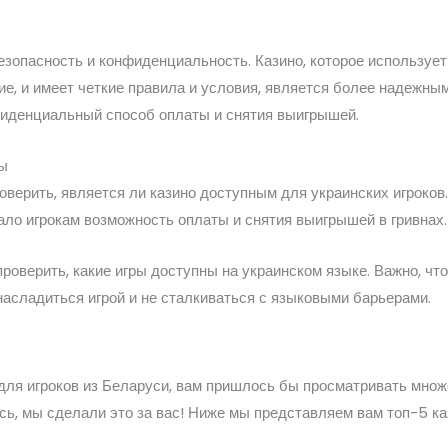
зопасность и конфиденциальность. Казино, которое используе
ие, и имеет четкие правила и условия, является более надежны
фиденциальный способ оплаты и снятия выигрышей.
ны
оверить, является ли казино доступным для украинских игроков
ало игрокам возможность оплаты и снятия выигрышей в гривнах.
проверить, какие игры доступны на украинском языке. Важно, чт
насладиться игрой и не сталкиваться с языковыми барьерами.
ля игроков из Беларуси, вам пришлось бы просматривать множе
сь, мы сделали это за вас! Ниже мы представляем вам топ-5 ка