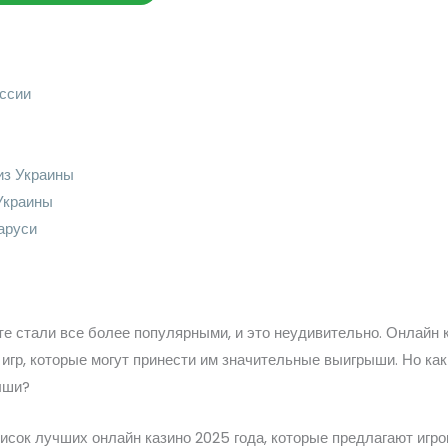
оссии
из Украины
Украины
аруси
ете стали все более популярными, и это неудивительно. Онлайн
х игр, которые могут принести им значительные выигрыши. Но ка
ыши?
писок лучших онлайн казино 2025 года, которые предлагают игр