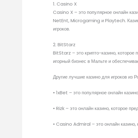
1. Casino X
Casino X – это популярное онлайн кази
NetEnt, Microgaming и Playtech. Кази
игроков.
2. BitStarz
BitStarz – это крипто-казино, которое
игорный бизнес в Мальте и обеспечива
Другие лучшие казино для игроков из Р
• 1xBet – это популярное онлайн казин
• Rizk – это онлайн казино, которое п
• Casino Admiral – это онлайн казино,