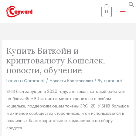
Skip
Mai
to
0
content
Men
Купить Биткойн и
криптовалюту Кошелек,
новости, обучение
Leave a Comment
/
Новости Криптовалют
/ By
comcard
SHIB был запущен в 2020 году, это токен, который работает
на блокчейне Ethereum и может храниться в любом
кошельке, поддерживающем токены ERC-20. У SHIB большое
и активное сообщество сторонников, и он использовался в
различных благотворительных кампаниях и по сбору
средств.