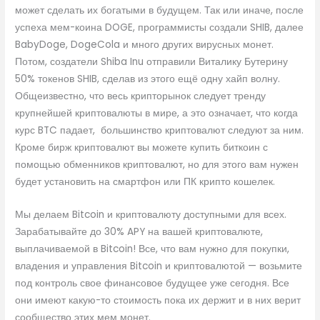
может сделать их богатыми в будущем. Так или иначе, после
успеха мем-коина DOGE, программисты создали SHIB, далее
BabyDoge, DogeCola и много других вирусных монет.
Потом, создатели Shiba Inu отправили Виталику Бутерину
50% токенов SHIB, сделав из этого ещё одну хайп волну.
Общеизвестно, что весь крипторынок следует тренду
крупнейшей криптовалюты в мире, а это означает, что когда
курс BTC падает, большинство криптовалют следуют за ним.
Кроме бирж криптовалют вы можете купить биткоин с
помощью обменников криптовалют, но для этого вам нужен
будет установить на смартфон или ПК крипто кошелек.
Мы делаем Bitcoin и криптовалюту доступными для всех.
Зарабатывайте до 30% APY на вашей криптовалюте,
выплачиваемой в Bitcoin! Все, что вам нужно для покупки,
владения и управления Bitcoin и криптовалютой — возьмите
под контроль свое финансовое будущее уже сегодня. Все
они имеют какую-то стоимость пока их держит и в них верит
сообщество этих мем монет.