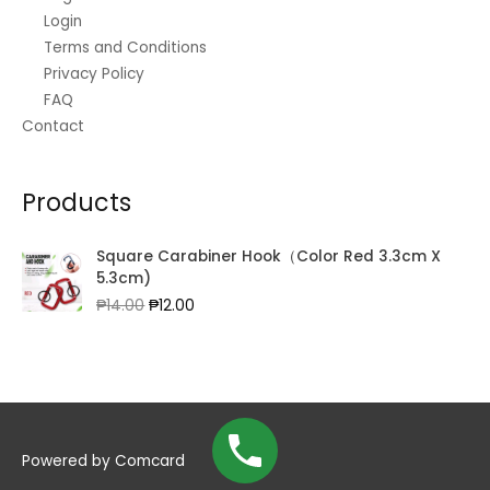
Login
Terms and Conditions
Privacy Policy
FAQ
Contact
Products
Square Carabiner Hook（Color Red 3.3cm X
5.3cm)
Original
Current
₱
14.00
₱
12.00
price
price
was:
is:
₱14.00.
₱12.00.
Powered by
Comcard