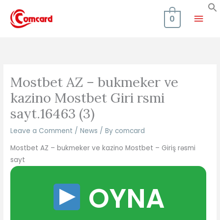
Skip
Mai
to
0
content
Men
Mostbet AZ – bukmeker ve
kazino Mostbet Giri rsmi
sayt.16463 (3)
Leave a Comment
/
News
/ By
comcard
Mostbet AZ – bukmeker ve kazino Mostbet – Giriş rəsmi
sayt
OYNA