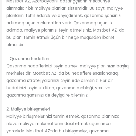
Mostbet AZ, Azerbaycanlı qazanççıların məcburiyə
alınmalıdır bir maliyyə planları sistemidir. Bu sayt, maliyyə
planlarını təhlil edərək və dəyişdirərək, qazanma şansınızı
artırmaq üçün məlumatları verir. Qazanmaq üçün ilk
adımda, maliyyə planınızı təyin etməlisiniz. Mostbet AZ-da
bu planı təmin etmək üçün bir neçə məqsədən ibarət
olmalıdır:
1. Qazanma hedefləri
Qazanma hedeflərinizi təyin etmək, maliyyə planınızın başlıq
mərhələsidir. Mostbet AZ-da bu hedeflərə əsaslanaraq,
qazanma stratejiyalarınızı təyin edə bilərsiniz. Hər bir
hedefinizi təyin etdikdə, qazanma məbləği, vaxt və
qazanma şansınızı də dəyişdirə bilərsiniz.
2. Maliyyə birləşmələri
Maliyyə birləşmələrinizi təmin etmək, qazanma planınıza
əlavə maliyyə məlumatlarını daxil etmək üçün necə
yararlıdır. Mostbet AZ-da bu birləşmələr, qazanma