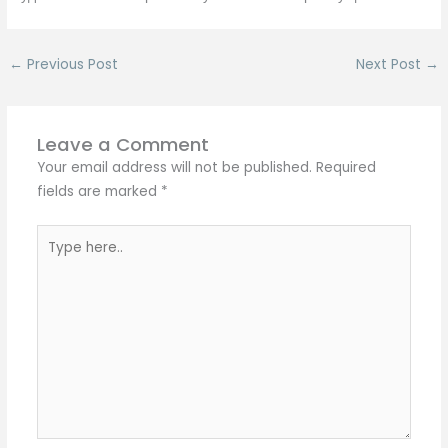
←
Previous Post
Next Post
→
Leave a Comment
Your email address will not be published.
Required
fields are marked
*
Type
here..