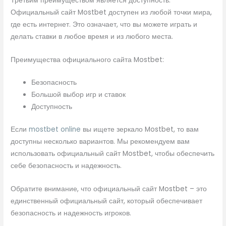
Третьим преимуществом является доступность.
Официальный сайт Mostbet доступен из любой точки мира,
где есть интернет. Это означает, что вы можете играть и
делать ставки в любое время и из любого места.
Преимущества официального сайта Mostbet:
Безопасность
Большой выбор игр и ставок
Доступность
Если
mostbet online
вы ищете зеркало Mostbet, то вам
доступны несколько вариантов. Мы рекомендуем вам
использовать официальный сайт Mostbet, чтобы обеспечить
себе безопасность и надежность.
Обратите внимание, что официальный сайт Mostbet – это
единственный официальный сайт, который обеспечивает
безопасность и надежность игроков.