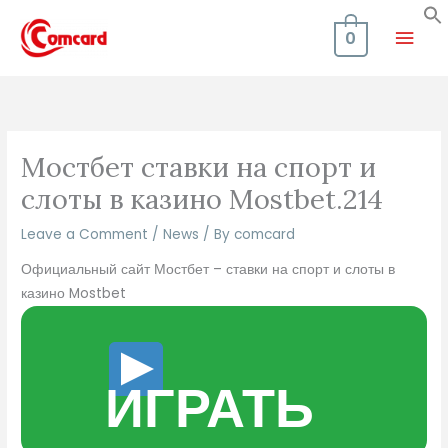
Skip
Mai
to
0
content
Men
Мостбет ставки на спорт и
слоты в казино Mostbet.214
Leave a Comment
/
News
/ By
comcard
Официальный сайт Мостбет – ставки на спорт и слоты в
казино Mostbet
ИГРАТЬ