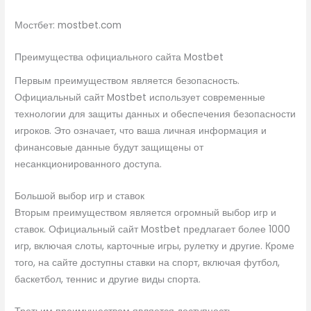
Мостбет: mostbet.com
Преимущества официального сайта Mostbet
Первым преимуществом является безопасность.
Официальный сайт Mostbet использует современные
технологии для защиты данных и обеспечения безопасности
игроков. Это означает, что ваша личная информация и
финансовые данные будут защищены от
несанкционированного доступа.
Большой выбор игр и ставок
Вторым преимуществом является огромный выбор игр и
ставок. Официальный сайт Mostbet предлагает более 1000
игр, включая слоты, карточные игры, рулетку и другие. Кроме
того, на сайте доступны ставки на спорт, включая футбол,
баскетбол, теннис и другие виды спорта.