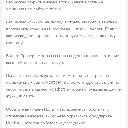
Вам нужно открыть аккаунт, чтобы начать играть на
официальном сайте Mostbet.
Вам нужно кликнуть на кнопку “Открыть аккаунт” в верхнем
правом углу страницы и ввести ваш email и пароль. Если вы
ввели сведения правильно, вы получите доступ к личному
кабинету.
Важно! Проверьте, что вы ввели сведения правильно, иначе
вы не сможете открыть аккаунт.
После открытия аккаунта вы сможете начать играть на
официальном сайте Mostbet. Вы можете сделать ставки на
спорт, играть в казино Mostbet, а также использовать другие
функции сайта.
Обратите внимание! Если у вас возникнут проблемы с
открытием аккаунта, вы можете обратиться к поддержке
Mostbet, которая работает круглосуточно.