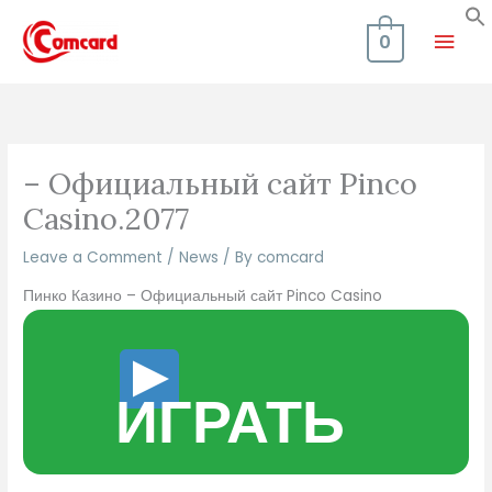
Skip
Mai
to
0
content
Men
– Официальный сайт Pinco
Casino.2077
Leave a Comment
/
News
/ By
comcard
Пинко Казино – Официальный сайт Pinco Casino
ИГРАТЬ