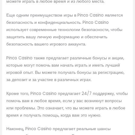
можете играть в любое время и из любого места.
Еще одним преимуществом игры в Pinco Casino является
безопасность и конфиденциальность. Pinco Casino
использует современные технологии безопасности, чтобы
защитить вашу личную информацию и обеспечить
безопасность вашего игрового аккаунта.
Pinco Casino также предлагает различные бонусы и акции,
которые могут помочь вам начать играть и иметь лучший
игровой опыт. Вы можете получать бонусы за регистрацию,
за депозит и за участие в различных играх.
Кроме того, Pinco Casino предлагает 24/7 поддержку, чтобы
помочь вам в любое время, если у вас возникнут вопросы
или проблемы. Это означает, что вы можете играть в любое
время и получать помощь, когда вам это нужно.
Наконец, Pinco Casino предлагает реальные шансы