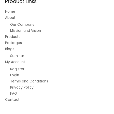
Product Links
Home
About
Our Company
Mission and Vision
Products
Packages
Blogs
Seminar
My Account
Register
Login
Terms and Conditions
Privacy Policy
FAQ
Contact