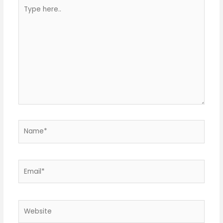
Type
here..
Name*
Email*
Website