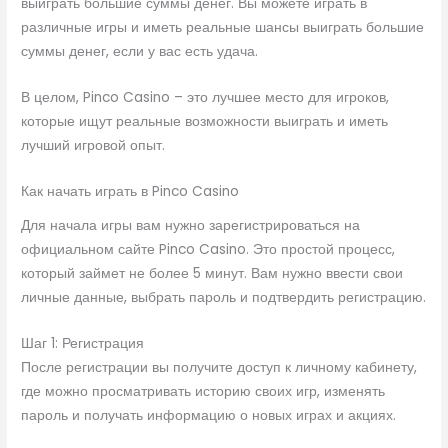
выиграть большие суммы денег. Вы можете играть в
различные игры и иметь реальные шансы выиграть большие
суммы денег, если у вас есть удача.
В целом, Pinco Casino – это лучшее место для игроков,
которые ищут реальные возможности выиграть и иметь
лучший игровой опыт.
Как начать играть в Pinco Casino
Для начала игры вам нужно зарегистрироваться на
официальном сайте Pinco Casino. Это простой процесс,
который займет не более 5 минут. Вам нужно ввести свои
личные данные, выбрать пароль и подтвердить регистрацию.
Шаг 1: Регистрация
После регистрации вы получите доступ к личному кабинету,
где можно просматривать историю своих игр, изменять
пароль и получать информацию о новых играх и акциях.