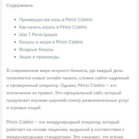
Содержимое
Преимущества игры в Pinco Casino
Как начать играть в Pinco Casino
Шаг 1: Регистрация
Бонусы и акции в Pinco Casino
Входные бонусы
Акции и промокоды
В современном мире игорного бизнеса, где каждый день
появляются новые онлайн-казино, сложно найти надежный
и проверенный оператор. Однако, Pinco Casino – это
исключение из правил. Это официальный сайт, который
предлагает игрокам широкий спектр развлекательных услуг
и игровых опций.
Pinco Casino – это международный оператор, который
работает на основе лицензии, выданной в соответствии с
международными стандартами. Это означает, что игроки