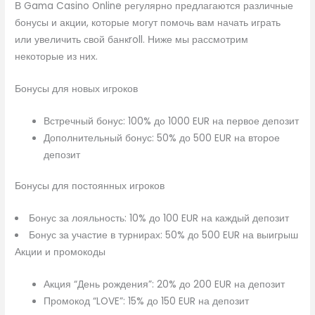
В Gama Casino Online регулярно предлагаются различные
бонусы и акции, которые могут помочь вам начать играть
или увеличить свой банкroll. Ниже мы рассмотрим
некоторые из них.
Бонусы для новых игроков
Встречный бонус: 100% до 1000 EUR на первое депозит
Дополнительный бонус: 50% до 500 EUR на второе
депозит
Бонусы для постоянных игроков
Бонус за лояльность: 10% до 100 EUR на каждый депозит
Бонус за участие в турнирах: 50% до 500 EUR на выигрыш
Акции и промокоды
Акция “День рождения”: 20% до 200 EUR на депозит
Промокод “LOVE”: 15% до 150 EUR на депозит