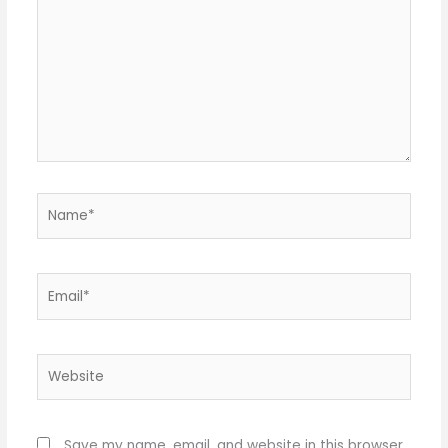
Name*
Email*
Website
Save my name, email, and website in this browser