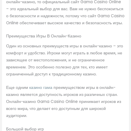
онлайн-казино, то официальный сайт Gama Casino Online
– это идеальный выбор для вас. Вам не нужно беспокоиться
о безопасности и надежности, потому что сайт Gama Casino
Online обеспечивает высокое качество и безопасность игры.
Преимущества Игры В Онлайн-Казино
Один из основных преимуществ игры в онлайн-казино – это
комфорт и удобство. Игроки могут играть в любое время, не
зависящее от местоположения, и не ограниченное
временем. Это особенно полезно для тех, кто имеет
ограниченный доступ к традиционному казино.
Еще одним
казино гама
преимуществом игры в онлайн-
казино является доступность игроков из различных стран.
Онлайн-казино Gama Casino Online принимает игроков из
всего мира, что делает его доступным для широкой
аудитории.
Большой выбор игр