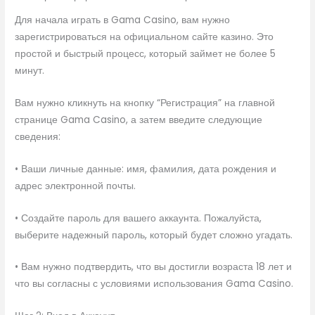
Для начала играть в Gama Casino, вам нужно
зарегистрироваться на официальном сайте казино. Это
простой и быстрый процесс, который займет не более 5
минут.
Вам нужно кликнуть на кнопку “Регистрация” на главной
странице Gama Casino, а затем введите следующие
сведения:
• Ваши личные данные: имя, фамилия, дата рождения и
адрес электронной почты.
• Создайте пароль для вашего аккаунта. Пожалуйста,
выберите надежный пароль, который будет сложно угадать.
• Вам нужно подтвердить, что вы достигли возраста 18 лет и
что вы согласны с условиями использования Gama Casino.