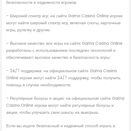
безопасности и надежности игроков;
– Широкий спектр игр: на сайте Gama Casino Online игроки
могут найти широкий спектр игр, включая слоты, карточные
игры, рулетку и другие;
– Высокое качество: все игры на сайте Gama Casino Online
разработаны с использованием последних технологий и
обеспечивают высокое качество и безопасность игры;
– 24/7 поддержка: на официальном сайте Gama Casino
Online игроки могут найти 24/7 поддержку, чтобы получить
помощь в случае необходимости;
– Регулярные бонусы и акции: на официальном сайте Gama
Casino Online игроки могут найти регулярные бонусы и
акции, чтобы улучшить свои шансы на выигрыш.
Если вы ищете безопасный и надежный способ играть в