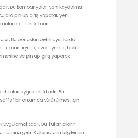
ktadır. Bu kampanyalar, yeni kaydolma
ulara pin up giriş yaparak yeni
pmalarına olanak tanır.
lur. Bu bonuslar, belirli oyunlarda
k tanır. Ayrıca, özel oyunlar, belirli
ermesine ve pin up giriş yaparak
olitikaları uygulamaktadır. Bu
ve şeffaf bir ortamda yürütülmesi için
rı uygulamaktadır. Bu, kullanıcıların
nlamına gelir. Kullanıcıların bilgilerinin