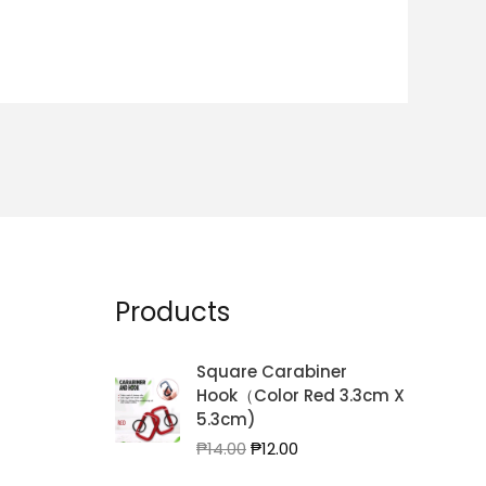
Products
Square Carabiner
Hook（Color Red 3.3cm X
5.3cm)
Original
Current
₱
14.00
₱
12.00
price
price