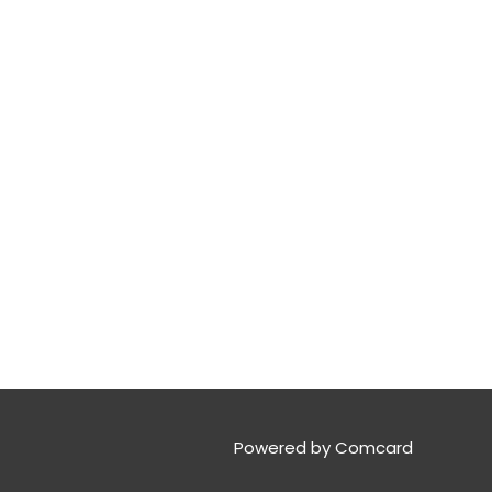
was:
is:
₱14.00.
₱12.00.
Powered by
Comcard