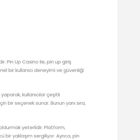
r. Pin Up Casino ile, pin up giriş
el bir kullanıcı deneyimi ve güvenliği
yaparak, kullanıcılar çeşitli
için bir seçenek sunar. Bunun yanı sıra,
oldurmak yeterlidir. Platform,
 bir yaklaşım sergiliyor. Ayrıca, pin