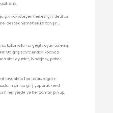
ilirsiniz.
a çıkmak isteyen herkes için ideal bir
el destek hizmetleri ile tanışın….
 kullanıcılarına çeşitli oyun türlerini,
 Pin Up giriş sayfasından kolayca
nda slot oyunları, blackjack, poker,
yeni kaydolma bonusları, regular
cuların pin up giriş yaparak kendi
ların her yerde ve her zaman pin up