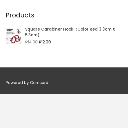
Products
Square Carabiner Hook（Color Red 3.3cm X
5.3cm)
Original
Current
₱
14.00
₱
12.00
price
price
was:
is:
₱14.00.
₱12.00.
Powered by
Comcard