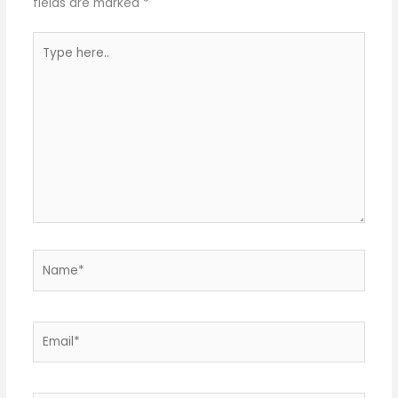
fields are marked
*
Type
here..
Name*
Email*