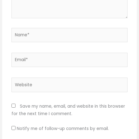
Name*
Email*
Website
Save my name, email, and website in this browser
for the next time I comment.
Notify me of follow-up comments by email.