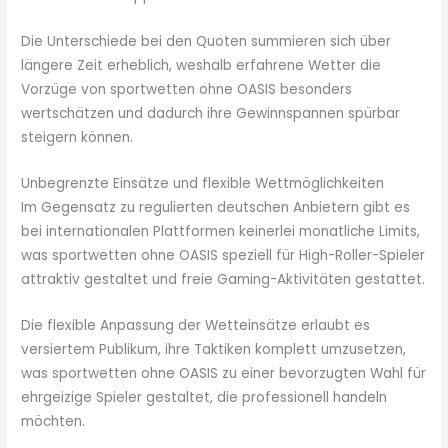
Die Unterschiede bei den Quoten summieren sich über
längere Zeit erheblich, weshalb erfahrene Wetter die
Vorzüge von sportwetten ohne OASIS besonders
wertschätzen und dadurch ihre Gewinnspannen spürbar
steigern können.
Unbegrenzte Einsätze und flexible Wettmöglichkeiten
Im Gegensatz zu regulierten deutschen Anbietern gibt es
bei internationalen Plattformen keinerlei monatliche Limits,
was sportwetten ohne OASIS speziell für High-Roller-Spieler
attraktiv gestaltet und freie Gaming-Aktivitäten gestattet.
Die flexible Anpassung der Wetteinsätze erlaubt es
versiertem Publikum, ihre Taktiken komplett umzusetzen,
was sportwetten ohne OASIS zu einer bevorzugten Wahl für
ehrgeizige Spieler gestaltet, die professionell handeln
möchten.