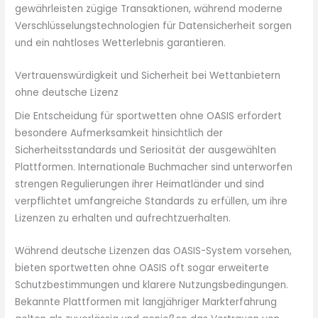
gewährleisten zügige Transaktionen, während moderne
Verschlüsselungstechnologien für Datensicherheit sorgen
und ein nahtloses Wetterlebnis garantieren.
Vertrauenswürdigkeit und Sicherheit bei Wettanbietern
ohne deutsche Lizenz
Die Entscheidung für sportwetten ohne OASIS erfordert
besondere Aufmerksamkeit hinsichtlich der
Sicherheitsstandards und Seriosität der ausgewählten
Plattformen. Internationale Buchmacher sind unterworfen
strengen Regulierungen ihrer Heimatländer und sind
verpflichtet umfangreiche Standards zu erfüllen, um ihre
Lizenzen zu erhalten und aufrechtzuerhalten.
Während deutsche Lizenzen das OASIS-System vorsehen,
bieten sportwetten ohne OASIS oft sogar erweiterte
Schutzbestimmungen und klarere Nutzungsbedingungen.
Bekannte Plattformen mit langjähriger Markterfahrung