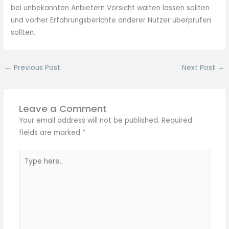
bei unbekannten Anbietern Vorsicht walten lassen sollten
und vorher Erfahrungsberichte anderer Nutzer überprüfen
sollten.
←
Previous Post
Next Post
→
Leave a Comment
Your email address will not be published.
Required
fields are marked
*
Type
here..