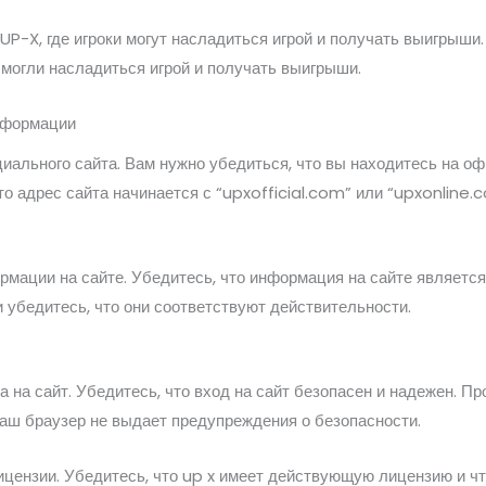
UP-X, где игроки могут насладиться игрой и получать выигрыш
и могли насладиться игрой и получать выигрыши.
Информации
ального сайта. Вам нужно убедиться, что вы находитесь на офи
то адрес сайта начинается с “upxofficial.com” или “upxonline.
мации на сайте. Убедитесь, что информация на сайте является
и убедитесь, что они соответствуют действительности.
 на сайт. Убедитесь, что вход на сайт безопасен и надежен. Пр
аш браузер не выдает предупреждения о безопасности.
цензии. Убедитесь, что up x имеет действующую лицензию и ч