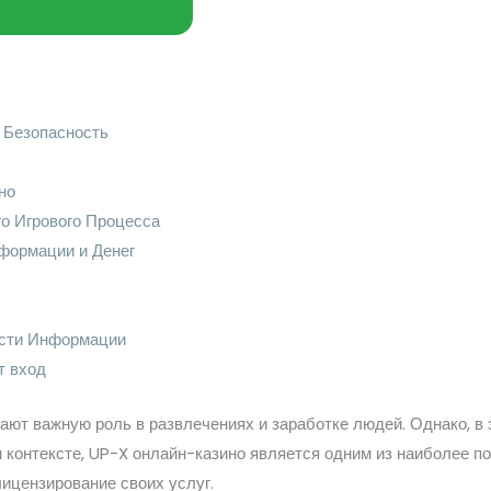
 Безопасность
но
го Игрового Процесса
формации и Денег
ости Информации
т вход
ают важную роль в развлечениях и заработке людей. Однако, в
м контексте, UP-X онлайн-казино является одним из наиболее 
лицензирование своих услуг.