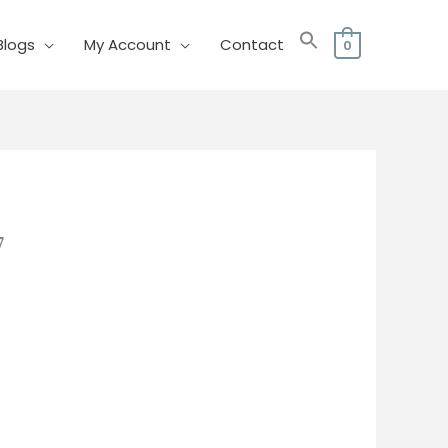
Blogs
My Account
Contact
0
7