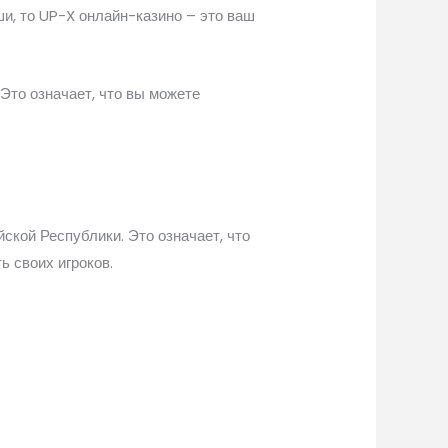
ши, то UP-X онлайн-казино – это ваш
Это означает, что вы можете
кой Республики. Это означает, что
ь своих игроков.