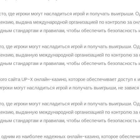
то, где игроки могут насладиться игрой и получать выигрыши. 
цензию, выдана международной организацией по контролю за онл
ным стандартам и правилам, чтобы обеспечить безопасность и 
, где игроки могут насладиться игрой и получать выигрыши. О
цензию, выданную международной организацией по контролю за о
ным стандартам и правилам, чтобы обеспечить безопасность и 
ого сайта UP-X онлайн-казино, которое обеспечивает доступ к 
игроки могут насладиться игрой и получать выигрыши, не завися
, где игроки могут насладиться игрой и получать выигрыши. О
цензию, выданную международной организацией по контролю за о
ным стандартам и правилам, чтобы обеспечить безопасность и 
 одним из наиболее надежных онлайн-казино, которое обеспечи