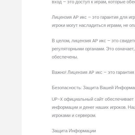
вход – это доступ к играм, которые об
Лицензия AP икс – это гарантия для иг
игроки могут насладиться играми, не о
В целом, лицензия AP икс – это свиде
регуляторными органами. Это означает,
обеспечены.
Важно! Лицензия AP икс – это гарантия
Безопасность: Защита Вашей Информац
UP-X официальный сайт обеспечивает 
информации и денег наших игроков. Н
игроками и сервером.
Защита Информации