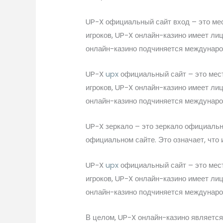
UP-X официальный сайт вход – это мес
игроков, UP-X онлайн-казино имеет ли
онлайн-казино подчиняется международ
UP-X
upx
официальный сайт – это место
игроков, UP-X онлайн-казино имеет ли
онлайн-казино подчиняется международ
UP-X зеркало – это зеркало официальн
официальном сайте. Это означает, что 
UP-X
upx
официальный сайт – это место
игроков, UP-X онлайн-казино имеет ли
онлайн-казино подчиняется международ
В целом, UP-X онлайн-казино является