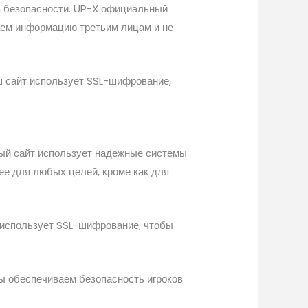
 в безопасности. UP-X официальный
аем информацию третьим лицам и не
 сайт использует SSL-шифрование,
ьный сайт использует надежные системы
ее для любых целей, кроме как для
 использует SSL-шифрование, чтобы
ы обеспечиваем безопасность игроков