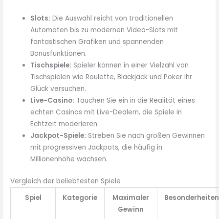
Slots:
Die Auswahl reicht von traditionellen
Automaten bis zu modernen Video-Slots mit
fantastischen Grafiken und spannenden
Bonusfunktionen.
Tischspiele:
Spieler können in einer Vielzahl von
Tischspielen wie Roulette, Blackjack und Poker ihr
Glück versuchen.
Live-Casino:
Tauchen Sie ein in die Realität eines
echten Casinos mit Live-Dealern, die Spiele in
Echtzeit moderieren.
Jackpot-Spiele:
Streben Sie nach großen Gewinnen
mit progressiven Jackpots, die häufig in
Millionenhöhe wachsen.
Vergleich der beliebtesten Spiele
Spiel
Kategorie
Maximaler
Besonderheite
Gewinn