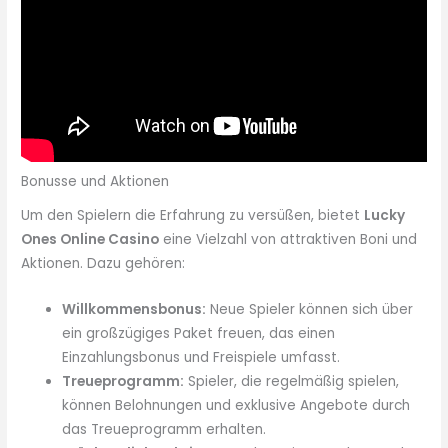
Bonusse und Aktionen
Um den Spielern die Erfahrung zu versüßen, bietet
Lucky
Ones Online Casino
eine Vielzahl von attraktiven Boni und
Aktionen. Dazu gehören:
Willkommensbonus:
Neue Spieler können sich über
ein großzügiges Paket freuen, das einen
Einzahlungsbonus und Freispiele umfasst.
Treueprogramm:
Spieler, die regelmäßig spielen,
können Belohnungen und exklusive Angebote durch
das Treueprogramm erhalten.