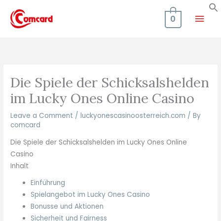
Skip
Mai
to
0
content
Men
Die Spiele der Schicksalshelden
im Lucky Ones Online Casino
Leave a Comment
/
luckyonescasinoosterreich.com
/ By
comcard
Die Spiele der Schicksalshelden im Lucky Ones Online
Casino
Inhalt
Einführung
Spielangebot im Lucky Ones Casino
Bonusse und Aktionen
Sicherheit und Fairness