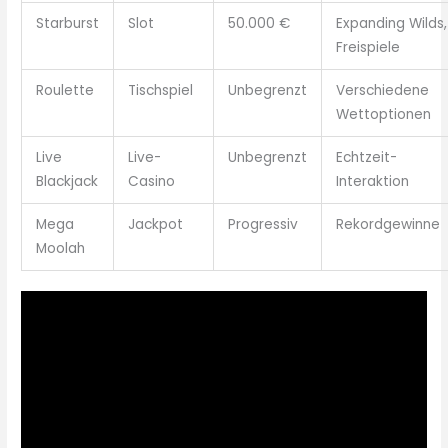
Starburst
Slot
50.000 €
Expanding Wilds,
Freispiele
Roulette
Tischspiel
Unbegrenzt
Verschiedene
Wettoptionen
Live
Live-
Unbegrenzt
Echtzeit-
Blackjack
Casino
Interaktion
Mega
Jackpot
Progressiv
Rekordgewinne
Moolah